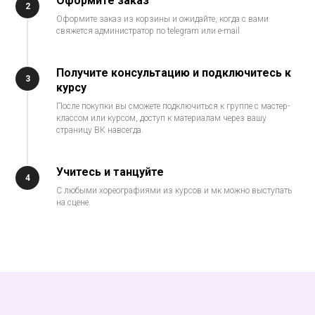
Оформите заказ
2
Оформите заказ из корзины и ожидайте, когда с вами
свяжется администратор по telegram или e-mail
Получите консультацию и подключитесь к
3
курсу
После покупки вы сможете подключиться к группе с мастер-
классом или курсом, доступ к материалам через вашу
страницу ВК навсегда.
Учитесь и танцуйте
4
С любыми хореографиями из курсов и мк можно выступать
на сцене.