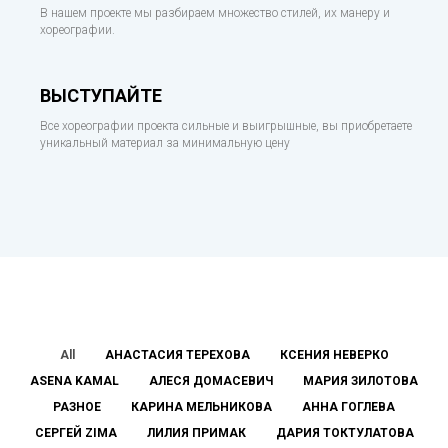
В нашем проекте мы разбираем множество стилей, их манеру и
хореографии.
ВЫСТУПАЙТЕ
Все хореографии проекта сильные и выигрышные, вы приобретаете
уникальный материал за минимальную цену
All
АНАСТАСИЯ ТЕРЕХОВА
КСЕНИЯ НЕВЕРКО
ASENA KAMAL
АЛЕСЯ ДОМАСЕВИЧ
МАРИЯ ЗИЛОТОВА
РАЗНОЕ
КАРИНА МЕЛЬНИКОВА
АННА ГОГЛЕВА
СЕРГЕЙ ZIMA
ЛИЛИЯ ПРИМАК
ДАРИЯ ТОКТУЛАТОВА